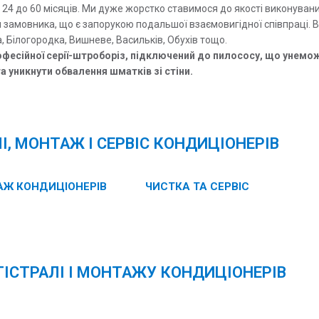
д 24 до 60 місяців. Ми дуже жорстко ставимося до якості виконува
замовника, що є запорукою подальшої взаємовигідної співпраці. 
а, Білогородка, Вишневе, Васильків, Обухів тощо.
офесійної серії-штроборіз, підключений до пилососу, що унем
 уникнути обвалення шматків зі стіни.
І, МОНТАЖ І СЕРВІС КОНДИЦІОНЕРІВ
Ж КОНДИЦІОНЕРІВ
ЧИСТКА ТА СЕРВІС
ГІСТРАЛІ І МОНТАЖУ КОНДИЦІОНЕРІВ