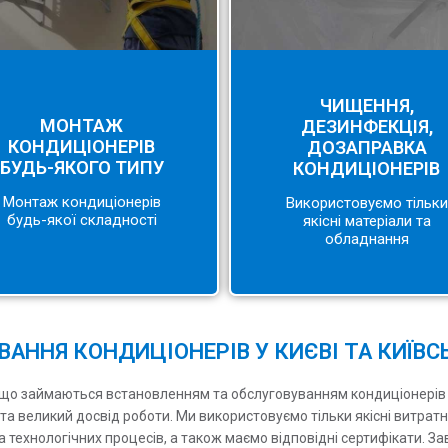
ЧИЩЕННЯ,
МОНТАЖ
ДЕЗИНФЕКЦІЯ,
КОНДИЦІОНЕРІВ
ДОЗАПРАВКА
БУДЬ-ЯКОГО ТИПУ
КОНДИЦІОНЕРІВ
Монтаж кондиціонерів
Використовуємо тільки
будь-якої складності
якісні матеріали та
обладнання
АННЯ КОНДИЦІОНЕРІВ У КИЄВІ ТА КИЇВСЬ
що займаються встановленням та обслуговуванням кондиціонерів у К
а великий досвід роботи. Ми використовуємо тільки якісні витратн
та технологічних процесів, а також маємо відповідні сертифікати.