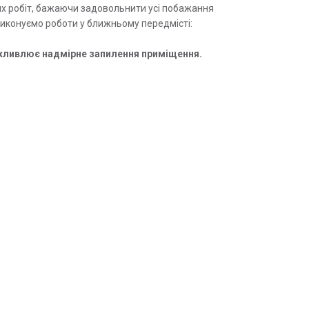
них робіт, бажаючи задовольнити усі побажання
Виконуємо роботи у ближньому передмісті:
ожливлює надмірне запилення приміщення.